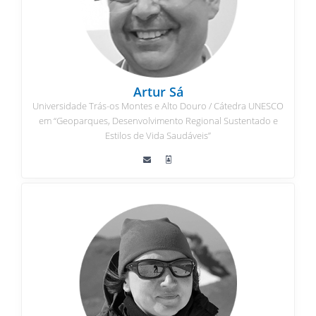
Artur Sá
Universidade Trás-os Montes e Alto Douro / Cátedra UNESCO
em “Geoparques, Desenvolvimento Regional Sustentado e
Estilos de Vida Saudáveis”