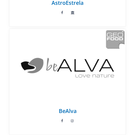
AstroEstrela
BeAlva